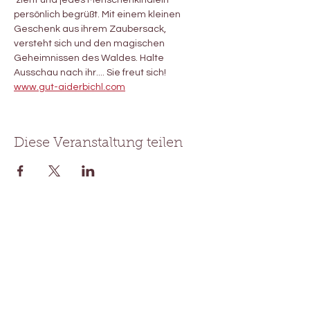
 zieht und jedes Menschenkindlein 
persönlich begrüßt. Mit einem kleinen 
Geschenk aus ihrem Zaubersack, 
versteht sich und den magischen 
Geheimnissen des Waldes. Halte 
Ausschau nach ihr.... Sie freut sich!
www.gut-aiderbichl.com
Diese Veranstaltung teilen
Waldtheater Pimpernella
Pumpelsack®