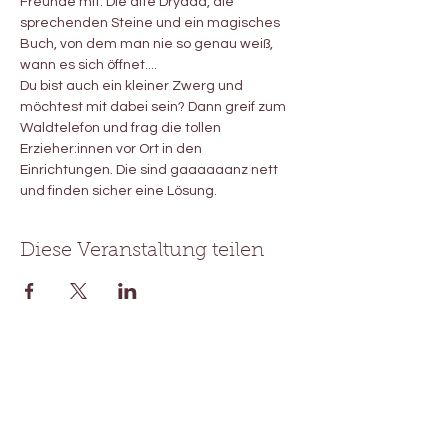
Freunde mit. Die alte Dryada, die 
sprechenden Steine und ein magisches 
Buch, von dem man nie so genau weiß, 
wann es sich öffnet....
Du bist auch ein kleiner Zwerg und 
möchtest mit dabei sein? Dann greif zum 
Waldtelefon und frag die tollen 
Erzieher:innen vor Ort in den 
Einrichtungen. Die sind gaaaaaanz nett 
und finden sicher eine Lösung. 
Diese Veranstaltung teilen
Waldtheater Pimpernella
Pumpelsack®