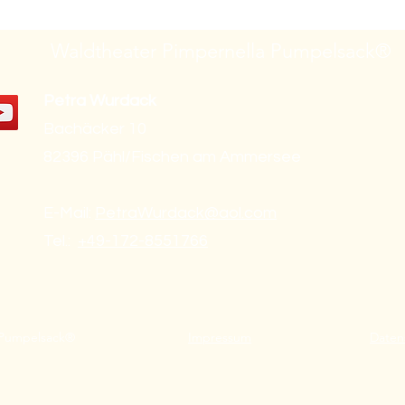
Waldtheater Pimpernella Pumpelsack®
Petra Wurdack
Bachäcker 10
82396 Pähl/Fischen am Ammersee
E-Mail:
PetraWurdack@aol.com
Tel.:
+49-172-8551766
a Pumpelsack®
Impressum
Daten