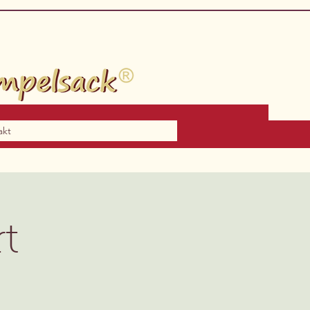
akt
t