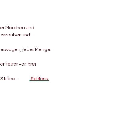
der Märchen und 
terzauber und 
terwagen, jeder Menge 
nfeuer vor ihrer 
..             
 Schloss 