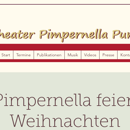
Start
Termine
Publikationen
Musik
Videos
Presse
Kont
Pimpernella feier
Weihnachten